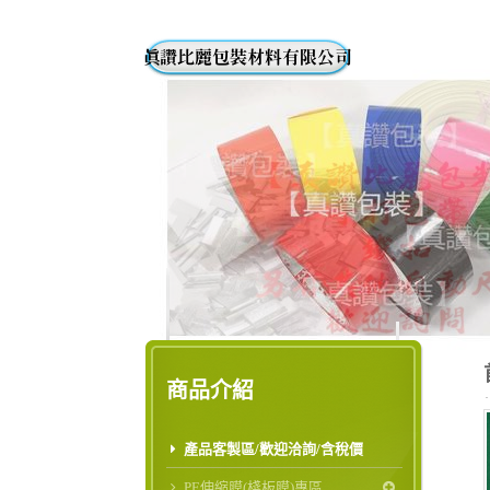
商品介紹
產品客製區/歡迎洽詢/含稅價
PE伸縮膜(棧板膜)專區