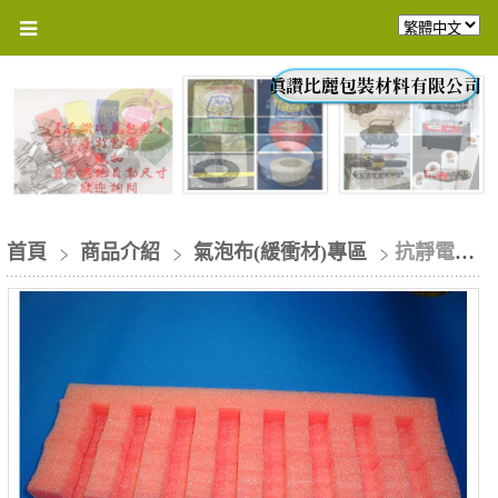
首頁
商品介紹
氣泡布(緩衝材)專區
抗靜電EPE/客製商品/來電詢問/含稅價