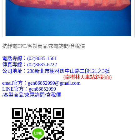
抗靜電EPE/客製商品/來電詢問/含稅價
電話專線：
(02)8685-1561
傳真專線：
(02)8685-6222
公司地址：
238
新北市樹林區中山路二段
121
之
3
號
(
南樹林火車站斜對面)
email
官方：
gen86852999@gmail.com
LINE
官方：
gen86852999
/
客製商品
/
來電詢問
/
含稅價