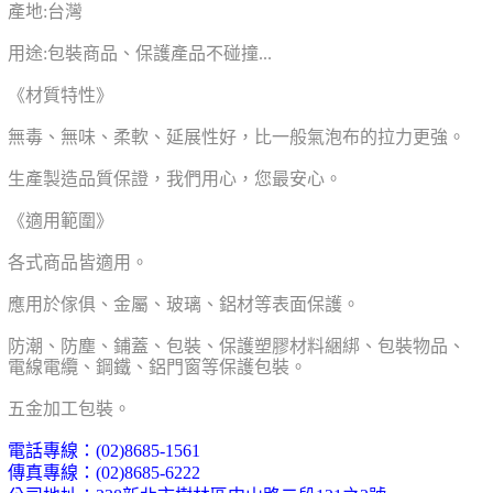
產地:台灣
用途:包裝商品、保護產品不碰撞...
《材質特性》
無毒、無味、柔軟、延展性好，比一般氣泡布的拉力更強。
生產製造品質保證，我們用心，您最安心。
《適用範圍》
各式商品皆適用。
應用於傢俱、金屬、玻璃、鋁材等表面保護。
防潮、防塵、鋪蓋、包裝、保護
塑膠材料綑綁、包裝物品、
電線電纜、鋼鐵、鋁門窗等保護包裝。
五金加工包裝。
電話專線：
(02)8685-1561
傳真專線：
(02)8685-6222