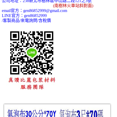
公司地址：
238
新北市樹林區中山路二段
121
之
3
號
(
南樹林火車站斜對面)
email
官方：
gen86852999@gmail.com
LINE
官方：
gen86852999
/
客製商品
/
來電詢問
/
含稅價