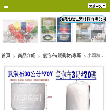
首頁
商品介紹
氣泡布(緩衝材)專區
小顆粒氣泡布緩衝材 180cm/1束(含稅價)