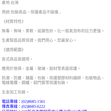
產地:台灣
用途:包裝商品、保護產品不碰撞...
《材質特性》
無毒、無味、柔軟、延展性好，比一般氣泡布的拉力更強。
生產製造品質保證，我們用心，您最安心。
《適用範圍》
各式商品皆適用。
應用於傢俱、金屬、玻璃、鋁材等表面保護。
防潮、防塵、鋪蓋、包裝、保護
塑膠材料綑綁、包裝物品、
電線電纜、鋼鐵、鋁門窗等保護包裝。
五金加工包裝。
電話專線：
(02)8685-1561
傳真專線：
(02)8685-6222