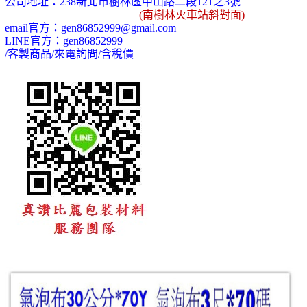
公司地址：
238
新北市樹林區中山路二段
121
之
3
號
(
南樹林火車站斜對面)
email
官方：
gen86852999@gmail.com
LINE
官方：
gen86852999
/
客製商品
/
來電詢問
/
含稅價