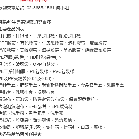
:02-8685-1561
歡迎來電洽詢
何小姐
40
群集
年專業經驗領導團隊
:
主要產品列表
打包機、打包帶、手壓封口機、腳踏封口機
OPP
膠帶、有色膠帶、牛皮紙膠帶、泡棉膠帶、雙面膠帶
PVC
膠帶、美紋膠帶、海棉膠帶、晶晶膠帶、絕緣電氣膠帶
PE
(
/
)
HD
(
/
)
塑膠
袋
卷
、
耐熱
袋
卷
、
OPP
真空袋、破壞袋、
自黏袋、
PE
PE
PVC
工業伸縮膜、
包裝帶、
包裝帶
PE
PP
(0.04
0.08)
及
夾鏈袋
及
、
棉紗手套、尼龍手套、耐油耐熱耐酸手套，食品級手套、乳膠手套
棉指套、乳膠指套、橡膠指套
/
氣泡布、氣泡袋、防靜電氣泡布
袋、保麗龍乖乖粒、
EPE
/
EPE
大泡泡氣泡布、
卷
片、
緩衝材
角紙、洗手粉、黑手肥皂、洗手膏
擦拭紙、垃圾袋、熱熔膠條、熱熔膠槍、
(
/
)
乾燥劑、塑膠箱
孔
密
、零件箱、封箱針、口罩、魔帶、
★
各項產品皆可客製
★