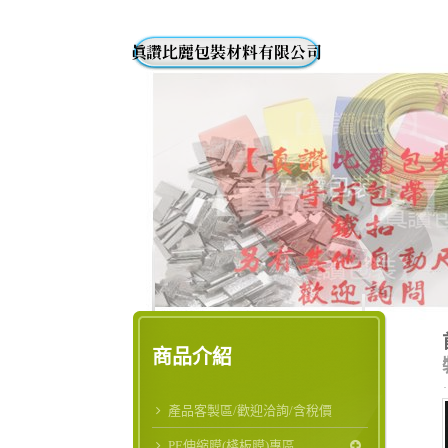
商品介紹
產品客製區/歡迎洽詢/含稅價
PE伸縮膜(棧板膜)專區