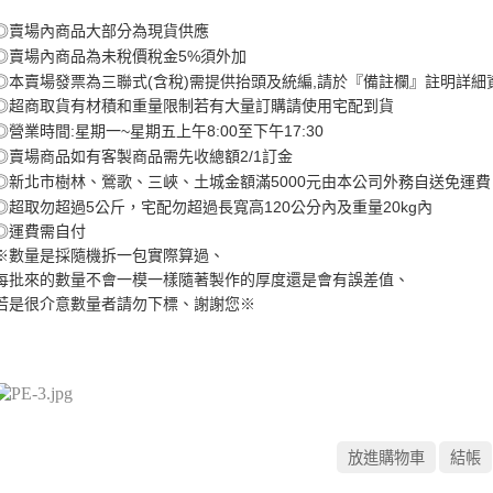
◎
賣場內商品大部分為現貨供應
5%
◎
賣場內商品為未稅價稅金
須外加
(
)
,
◎
本賣場發票為三聯式
含稅
需提供抬頭及統編
請於『備註欄』註明詳細
◎
超商取貨有材積和重量限制若有大量訂購請使用宅配到貨
:
~
8:00
17:30
◎
營業時間
星期一
星期五上午
至下午
2/1
◎
賣場商品如有客製商品需先收總額
訂金
5000
◎
新北市樹林、鶯歌、三峽、土城金額滿
元由本公司外務自送免運費
5
120
20kg
◎
超取勿超過
公斤，宅配勿超過長寬高
公分內及重量
內
◎
運費需自付
※
數量是採隨機拆一包實際算過、
每批來的數量不會一模一樣隨著製作的厚度還是會有誤差值、
若是很介意數量者請勿下標、謝謝您
※