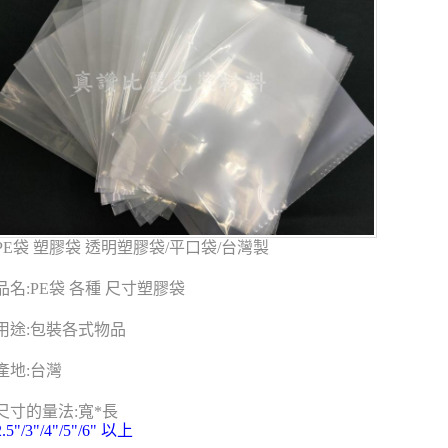
PE袋 塑膠袋 透明塑膠袋/平口袋/台灣製
品名:PE袋 各種 尺寸塑膠袋
用途:包裝各式物品
產地:台灣
尺寸的量法:寬*長
2.5"/3"/4"/5"/6" 以上