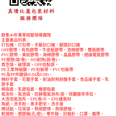
群集
40
年專業經驗領導團隊
主要產品列表
:
打包機、打包帶、手壓封口機、腳踏封口機
OPP
膠帶、有色膠帶、牛皮紙膠帶、泡棉膠帶、雙面膠帶
PVC
膠帶、美紋膠帶、海棉膠帶、晶晶膠帶、絕緣電氣膠帶
PE
塑膠
(
袋
/
卷
)
、
HD
耐熱
(
袋
/
卷
)
、
真空袋、破壞袋、
OPP
自黏袋、
PE
工業伸縮膜、
PE
包裝帶、
PVC
包裝帶
PE
及
PP
夾鏈袋
(0.04
及
0.08)
、
棉紗手套、尼龍手套、耐油耐熱耐酸手套，食品級手套、乳
膠手套
棉指套、乳膠指套、橡膠指套
氣泡布、氣泡袋、防靜電氣泡布
/
袋、保麗龍乖乖粒、
大泡泡氣泡布、
EPE
卷
/
片、
EPE
緩衝材
角紙、洗手粉、黑手肥皂、洗手膏
擦拭紙、垃圾袋、熱熔膠條、熱熔膠槍、
乾燥劑、塑膠箱
(
孔
/
密
)
、零件箱、封箱針、口罩、魔帶、