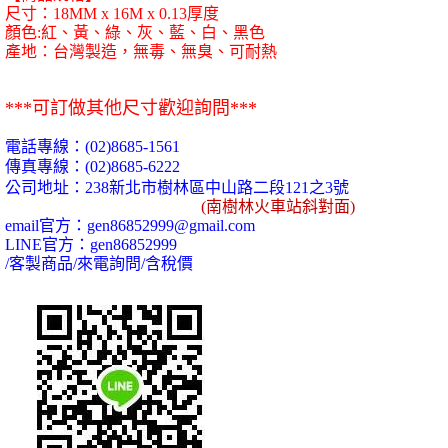
尺寸：18MM x 16M x 0.13厚度
顏色:紅、黃、綠、灰、藍、白、黑色
產地：台灣製造，無毒、無臭、可耐熱
***可訂做其他尺寸歡迎詢問***
電話專線：
(02)8685-1561
傳真專線：
(02)8685-6222
公司地址：
238
新北市樹林區中山路二段
121
之
3
號
(
南樹林火車站斜對面)
email
官方：
gen86852999@gmail.com
LINE
官方：
gen86852999
/
客製商品
/
來電詢問
/
含稅價