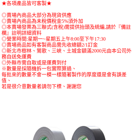
★各項產品皆可客製★
◎賣場內商品大部分為現貨供應
◎賣場內商品為未稅價稅金
5%
須外加
◎本賣場發票為三聯式
(
含稅
)
需提供抬頭及統編
,
請於『備註
欄』註明詳細資料
◎營業時間
:
星期一
~
星期五上午
8:00
至下午
17:30
◎賣場商品如有客製商品需先收總額
2/1
訂金
◎新北市樹林、鶯歌、三峽、土城金額滿
2000
元由本公司外
務自送免運費
◎外縣市需自取或是運費到付
※數量是採隨機拆一包實際算過、
每批來的數量不會一模一樣隨著製作的厚度還是會有誤差
值、
若是很介意數量者請勿下標、謝謝您