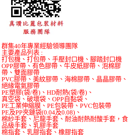
群集
40
年專業經驗領導團隊
主要產品列表
:
打包機、打包帶、手壓封口機、腳踏封口機
OPP
膠帶、有色膠帶、牛皮紙膠帶、泡棉膠
帶、雙面膠帶
PVC
膠帶、美紋膠帶、海棉膠帶、晶晶膠帶、
絕緣電氣膠帶
PE
塑膠
(
袋
/
卷
)
、
HD
耐熱
(
袋
/
卷
)
、
真空袋、破壞袋、
OPP
自黏袋、
PE
工業伸縮膜、
PE
包裝帶、
PVC
包裝帶
PE
及
PP
夾鏈袋
(0.04
及
0.08)
、
棉紗手套、尼龍手套、耐油耐熱耐酸手套，食
品級手套、乳膠手套
棉指套、乳膠指套、橡膠指套