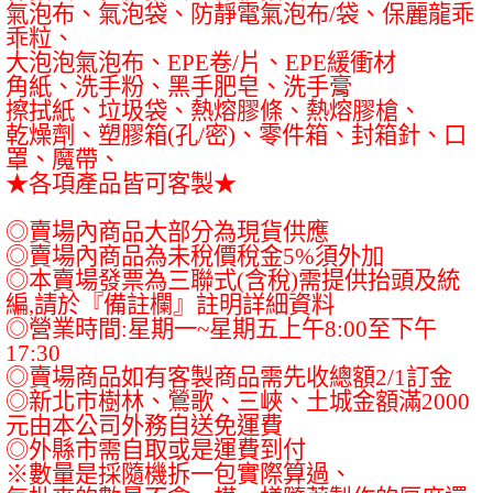
氣泡布、氣泡袋、防靜電氣泡布
/
袋、保麗龍乖
乖粒、
大泡泡氣泡布、
EPE
卷
/
片、
EPE
緩衝材
角紙、洗手粉、黑手肥皂、洗手膏
擦拭紙、垃圾袋、熱熔膠條、熱熔膠槍、
乾燥劑、塑膠箱
(
孔
/
密
)
、零件箱、封箱針、口
罩、魔帶、
★各項產品皆可客製★
◎賣場內商品大部分為現貨供應
◎賣場內商品為未稅價稅金
5%
須外加
◎本賣場發票為三聯式
(
含稅
)
需提供抬頭及統
編
,
請於『備註欄』註明詳細資料
◎營業時間
:
星期一
~
星期五上午
8:00
至下午
17:30
◎賣場商品如有客製商品需先收總額
2/1
訂金
◎新北市樹林、鶯歌、三峽、土城金額滿
2000
元由本公司外務自送免運費
◎外縣市需自取或是運費到付
※數量是採隨機拆一包實際算過、