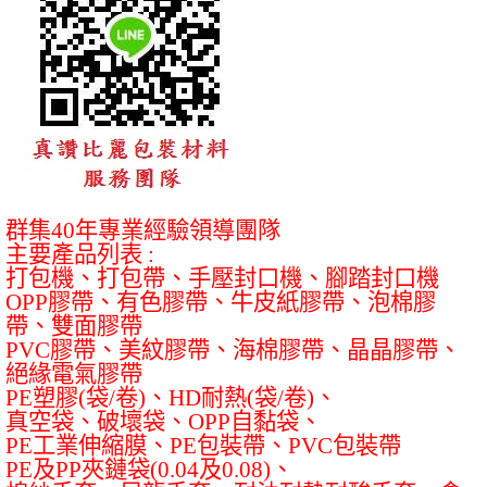
群集
40
年專業經驗領導團隊
主要產品列表
:
打包機、打包帶、手壓封口機、腳踏封口機
OPP
膠帶、有色膠帶、牛皮紙膠帶、泡棉膠
帶、雙面膠帶
PVC
膠帶、美紋膠帶、海棉膠帶、晶晶膠帶、
絕緣電氣膠帶
PE
塑膠
(
袋
/
卷
)
、
HD
耐熱
(
袋
/
卷
)
、
真空袋、破壞袋、
OPP
自黏袋、
PE
工業伸縮膜、
PE
包裝帶、
PVC
包裝帶
PE
及
PP
夾鏈袋
(0.04
及
0.08)
、