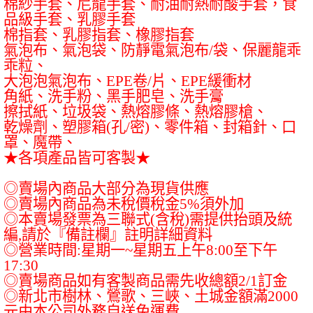
棉紗手套、尼龍手套、耐油耐熱耐酸手套，食
品級手套、乳膠手套
棉指套、乳膠指套、橡膠指套
氣泡布、氣泡袋、防靜電氣泡布
/
袋、保麗龍乖
乖粒、
大泡泡氣泡布、
EPE
卷
/
片、
EPE
緩衝材
角紙、洗手粉、黑手肥皂、洗手膏
擦拭紙、垃圾袋、熱熔膠條、熱熔膠槍、
乾燥劑、塑膠箱
(
孔
/
密
)
、零件箱、封箱針、口
罩、魔帶、
★各項產品皆可客製★
◎賣場內商品大部分為現貨供應
◎賣場內商品為未稅價稅金
5%
須外加
◎本賣場發票為三聯式
(
含稅
)
需提供抬頭及統
編
,
請於『備註欄』註明詳細資料
◎營業時間
:
星期一
~
星期五上午
8:00
至下午
17:30
◎賣場商品如有客製商品需先收總額
2/1
訂金
◎新北市樹林、鶯歌、三峽、土城金額滿
2000
元由本公司外務自送免運費