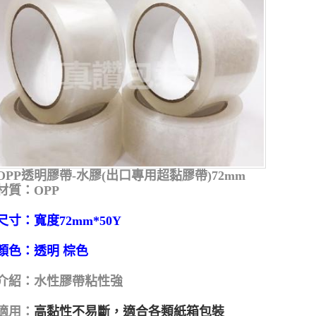
OPP透明膠帶-水膠(出口專用超黏膠帶)72mm
材質：OPP
尺寸：寬度72mm*50Y
顏色：透明 棕色
介紹：水性膠帶粘性強
適用：
高黏性不易斷，適合各類紙箱包裝