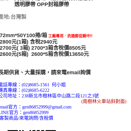
透明膠帶 OPP封箱膠帶
產地:台灣製
72mm*50Y100捲/箱
工廠專用．抗通膨促銷中!!
2800元(1箱) 含稅2940元
2700元( 3箱) 2700*3箱含稅價8505元
2600元(5箱) 2600*5
箱含稅價13650元
長期供貨、大量採購，請來電email詢價
電話專線：
(02)8685-1561 何小姐
傳真專線：
(02)8685-6222
公司地址：
238
新北市樹林區中山路二段
121
之
3
號
(
南樹林火車站斜對面)
email
官方：
gen86852999@gmail.com
LINE
官方：
gen86852999
客製商品
/
來電詢問
/
含稅價