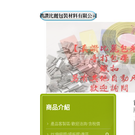
商品介紹
產品客製區/歡迎洽詢/含稅價
PE伸縮膜(棧板膜)專區